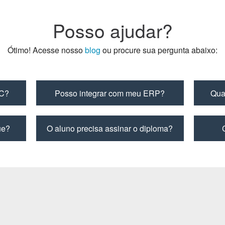
Posso ajudar?
Ótimo! Acesse nosso
blog
ou procure sua pergunta abaixo:
EC?
Posso integrar com meu ERP?
Qua
ue?
O aluno precisa assinar o diploma?